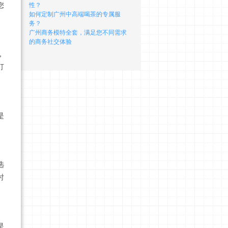
您
性？
如何定制广州中高端喝茶的专属服
务？
广州商务模特全套，满足您不同需求
的商务社交体验
，
打
是
选
时
是