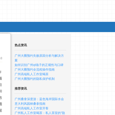
热点资讯
广州大圈预约失败原因分析与解决方
48
案
如何识别广州qt场子的正规性与口碑
广州大圈预约全流程操作指南
作
广州高端私人工作室喝茶
预
广州大圈预约的隐私保护机制
目
推荐资讯
和
数
广州桑拿深度游：蓝色海岸国际水会
圈
意大利风园林桑拿指南
广州高端私人工作室开客
据
广州私人工作室喝茶：私人茶室的“隐