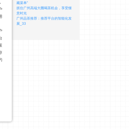
，
藏菜单”
抓住广州高端大圈喝茶机会，享受惬
户
意时光
用
‌广州品茶推荐‌：推荐平台的智能化发
展_33
户
台
策
存
的